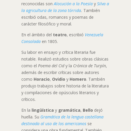
reconocidas son
Alocución a la Poesía
y
Silva a
la agricultura de la zona tórrida
.
También
escribió odas, romances y poemas de
carácter filosófico y moral.
En el ámbito del
teatro
, escribió
Venezuela
Consolada
en 1805.
Su labor en ensayo y crítica literaria fue
notable. Realizó estudios sobre obras clásicas
como el
Poema del Cid
y la
Crónica de Turpín
,
además de escribir críticas sobre autores
como
Horacio
,
Ovidio
y
Homero
. También
produjo trabajos sobre historia de la literatura
y compilaciones de opúsculos literarios y
críticos.
En la
lingüística
y
gramática
,
Bello
dejó
huella. Su
Gramática de la lengua castellana
destinada al uso de los americanos
se
considera una obra fundamental. También