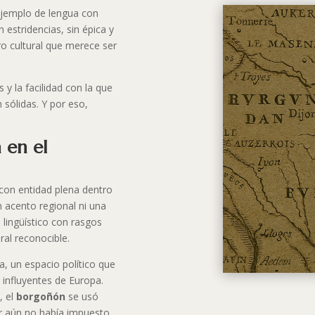
ejemplo de lengua con
n estridencias, sin épica y
tro cultural que merece ser
s y la facilidad con la que
sólidas. Y por eso,
 en el
con entidad plena dentro
n acento regional ni una
 lingüístico con rasgos
ural reconocible.
ca, un espacio político que
 influyentes de Europa.
, el
borgoñón
se usó
ar aún no había impuesto