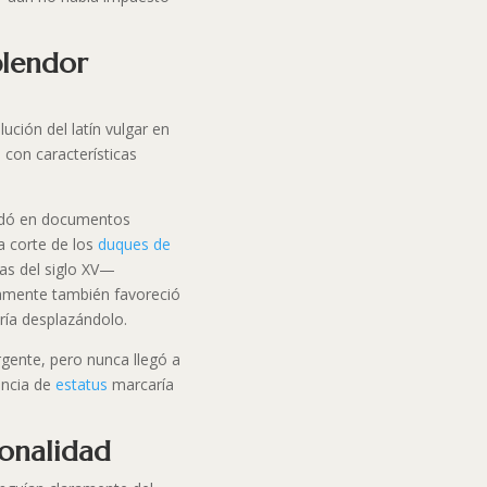
plendor
ución del latín vulgar en
l
con características
lidó en documentos
La corte de los
duques de
as del siglo XV—
camente también favoreció
aría desplazándolo.
gente, pero nunca llegó a
encia de
estatus
marcaría
onalidad