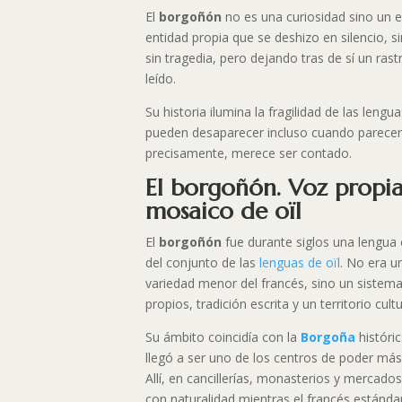
El
borgoñón
no es una curiosidad sino un 
entidad propia que se deshizo en silencio, si
sin tragedia, pero dejando tras de sí un ras
leído.
Su historia ilumina la fragilidad de las lengua
pueden desaparecer incluso cuando parecen 
precisamente, merece ser contado.
El borgoñón. Voz propia
mosaico de oïl
El
borgoñón
fue durante siglos una lengua 
del conjunto de las
lenguas de oïl
. No era u
variedad menor del francés, sino un sistema
propios, tradición escrita y un territorio cult
Su ámbito coincidía con la
Borgoña
históri
llegó a ser uno de los centros de poder más
Allí, en cancillerías, monasterios y mercados
con naturalidad mientras el francés estánd