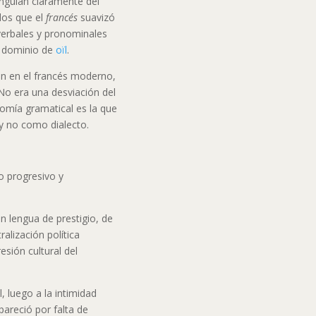
inguían claramente del
idos que el
francés
suavizó
verbales y pronominales
l dominio de
oïl
.
ron en el francés moderno,
No era una desviación del
nomía gramatical es la que
 no como dialecto.
o progresivo y
en lengua de prestigio, de
ralización política
resión cultural del
, luego a la intimidad
pareció por falta de