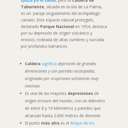
Quizá ya lo sabía
, pero la
Caldera de
Taburiente
, situada en la isla de La Palma,
es un paraje singularísimo del archipiélago
canario. Este espacio natural protegido,
declarado
Parque Nacional
en 1954, destaca
por su depresión de origen volcánico y
erosivo, rodeada de altas cumbres y surcada
por profundos barrancos.
Caldera
significa
depresión de grandes
dimensiones y con paredes escarpadas,
originada por erupciones volcánicas muy
intensas
.
Es una de las mayores
depresiones
de
origen erosivo del mundo, con un diámetro
de entre 8 y 10 kilómetros y paredes que
alcanzan hasta 2.000 metros de desnivel.
El punto
más alto
es el
Roque de los