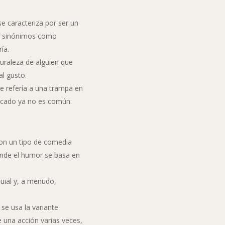
se caracteriza por ser un
on sinónimos como
ía.
uraleza de alguien que
al gusto
.
e refería a una trampa en
ificado ya no es común
.
on un tipo de comedia
onde el humor se basa en
quial y, a menudo,
 se usa la variante
de una acción varias veces,