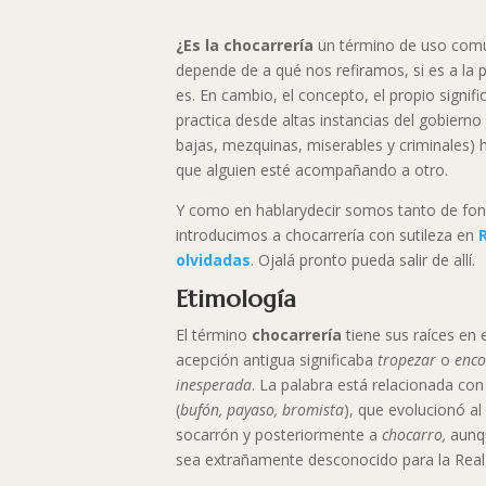
¿Es la chocarrería
un término de uso comú
depende de a qué nos refiramos, si es a la 
es. En cambio, el concepto, el propio signi
practica desde altas instancias del gobierno
bajas, mezquinas, miserables y criminales) h
que alguien esté acompañando a otro.
Y como en hablarydecir somos tanto de fo
introducimos a chocarrería con sutileza en
olvidadas
. Ojalá pronto pueda salir de allí.
Etimología
El término
chocarrería
tiene sus raíces en 
acepción antigua significaba
tropezar
o
enco
inesperada
.
La palabra está relacionada con 
(
bufón, payaso, bromista
), que evolucionó al
socarrón y posteriormente a
chocarro,
aunq
sea extrañamente desconocido para la Rea