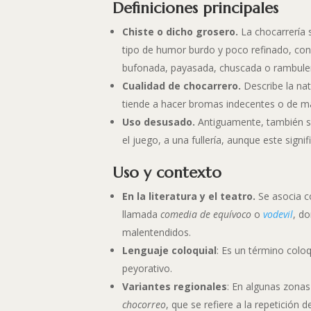
Definiciones principales
Chiste o dicho grosero.
La chocarrería 
tipo de humor burdo y poco refinado, c
bufonada, payasada, chuscada o rambuler
Cualidad de chocarrero.
Describe la nat
tiende a hacer bromas indecentes o de m
Uso desusado.
Antiguamente, también s
el juego, a una fullería, aunque este sign
Uso y contexto
En la literatura y el teatro.
Se asocia c
llamada
comedia de equívoco
o
vodevil
, d
malentendidos
.
Lenguaje coloquial
: Es un término colo
peyorativo
.
Variantes regionales
: En algunas zonas
chocorreo
, que se refiere a la repetición 