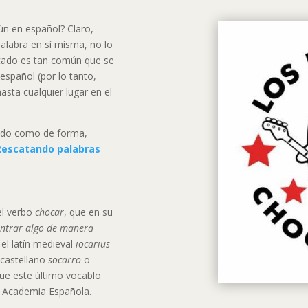
n en español? Claro,
palabra en sí misma, no lo
ficado es tan común que se
 español (por lo tanto,
asta cualquier lugar en el
ndo como de forma,
Rescatando palabras
el verbo
chocar
, que en su
ntrar algo de manera
el latín medieval
iocarius
 castellano
socarro
o
ue este último vocablo
l Academia Española.