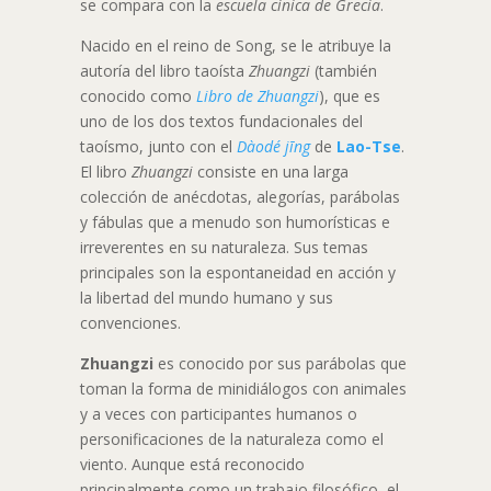
se compara con la
escuela cínica de Grecia
.
Nacido en el reino de Song, se le atribuye la
autoría del libro taoísta
Zhuangzi
(también
conocido como
Libro de Zhuangzi
), que es
uno de los dos textos fundacionales del
taoísmo, junto con el
Dàodé jīng
de
Lao-Tse
.
El libro
Zhuangzi
consiste en una larga
colección de anécdotas, alegorías, parábolas
y fábulas que a menudo son humorísticas e
irreverentes en su naturaleza. Sus temas
principales son la espontaneidad en acción y
la libertad del mundo humano y sus
convenciones.
Zhuangzi
es conocido por sus parábolas que
toman la forma de minidiálogos con animales
y a veces con participantes humanos o
personificaciones de la naturaleza como el
viento. Aunque está reconocido
principalmente como un trabajo filosófico, el