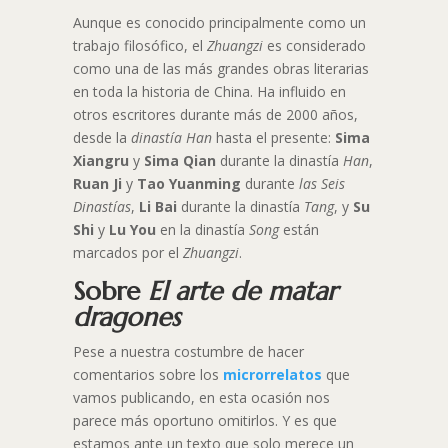
Aunque es conocido principalmente como un
trabajo filosófico, el
Zhuangzi
es considerado
como una de las más grandes obras literarias
en toda la historia de China. Ha influido en
otros escritores durante más de 2000 años,
desde la
dinastía Han
hasta el presente:
Sima
Xiangru
y
Sima Qian
durante la dinastía
Han
,
Ruan Ji
y
Tao Yuanming
durante
las Seis
Dinastías
,
Li Bai
durante la dinastía
Tang
, y
Su
Shi
y
Lu You
en la dinastía
Song
están
marcados por el
Zhuangzi
.
Sobre
El arte de matar
dragones
Pese a nuestra costumbre de hacer
comentarios sobre los
microrrelatos
que
vamos publicando, en esta ocasión nos
parece más oportuno omitirlos. Y es que
estamos ante un texto que solo merece un