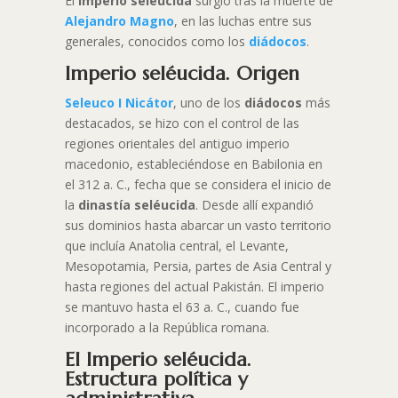
El
Imperio seléucida
surgió tras la muerte de
Alejandro Magno
, en las luchas entre sus
generales, conocidos como los
diádocos
.
Imperio seléucida. Origen
Seleuco I Nicátor
, uno de los
diádocos
más
destacados, se hizo con el control de las
regiones orientales del antiguo imperio
macedonio, estableciéndose en Babilonia en
el 312 a. C., fecha que se considera el inicio de
la
dinastía seléucida
. Desde allí expandió
sus dominios hasta abarcar un vasto territorio
que incluía Anatolia central, el Levante,
Mesopotamia, Persia, partes de Asia Central y
hasta regiones del actual Pakistán. El imperio
se mantuvo hasta el 63 a. C., cuando fue
incorporado a la República romana.
El Imperio seléucida.
Estructura política y