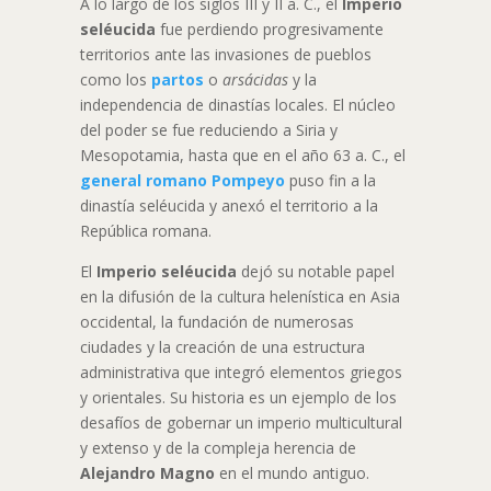
A lo largo de los siglos III y II a. C., el
Imperio
seléucida
fue perdiendo progresivamente
territorios ante las invasiones de pueblos
como los
partos
o
arsácidas
y la
independencia de dinastías locales. El núcleo
del poder se fue reduciendo a Siria y
Mesopotamia, hasta que en el año 63 a. C., el
general romano Pompeyo
puso fin a la
dinastía seléucida y anexó el territorio a la
República romana.
El
Imperio seléucida
dejó su notable papel
en la difusión de la cultura helenística en Asia
occidental, la fundación de numerosas
ciudades y la creación de una estructura
administrativa que integró elementos griegos
y orientales. Su historia es un ejemplo de los
desafíos de gobernar un imperio multicultural
y extenso y de la compleja herencia de
Alejandro Magno
en el mundo antiguo.