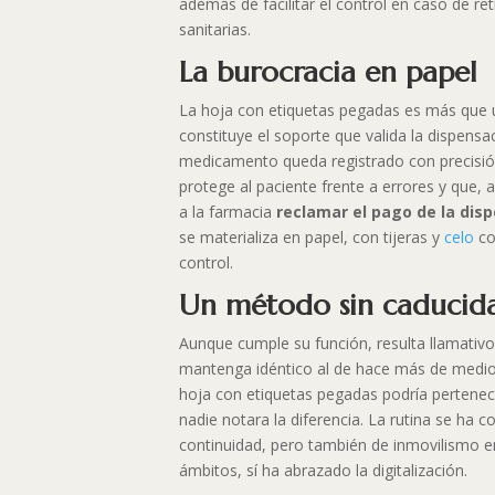
además de facilitar el control en caso de ret
sanitarias.
La burocracia en papel
La hoja con etiquetas pegadas es más que u
constituye el soporte que valida la dispens
medicamento queda registrado con precisi
protege al paciente frente a errores y que,
a la farmacia
reclamar el pago de la dis
se materializa en papel, con tijeras y
celo
co
control.
Un método sin caducid
Aunque cumple su función, resulta llamativ
mantenga idéntico al de hace más de medio
hoja con etiquetas pegadas podría pertenec
nadie notara la diferencia. La rutina se ha 
continuidad, pero también de inmovilismo e
ámbitos, sí ha abrazado la digitalización.