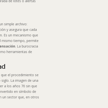
irada de lotes o alertas
n simple archivo:
ación y asegura que cada
ón. Es un mecanismo que
 al mismo tiempo, permite
pensación
. La burocracia
mo herramientas de
ad
o que el procedimiento se
 siglo. La imagen de una
er a los años 70 sin que
convertido en símbolo de
n un sector que, en otros