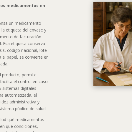
 los medicamentos en
spensa un medicamento
 la etiqueta del envase y
umento de facturación
d. Esa etiqueta conserva
s, código nacional, lote
 al papel, se convierte en
zada.
el producto, permite
facilita el control en caso
y sistemas digitales
ma automatizada, el
idez administrativa y
sistema público de salud.
e salud qué medicamentos
 en qué condiciones,