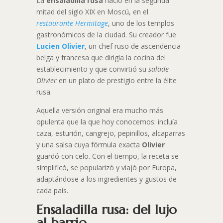
La
ensaladilla rusa
nació en la segunda
mitad del siglo XIX en Moscú, en el
restaurante Hermitage
, uno de los templos
gastronómicos de la ciudad. Su creador fue
Lucien Olivier
, un chef ruso de ascendencia
belga y francesa que dirigía la cocina del
establecimiento y que convirtió su
salade
Olivier
en un plato de prestigio entre la élite
rusa.
Aquella versión original era mucho más
opulenta que la que hoy conocemos: incluía
caza, esturión, cangrejo, pepinillos, alcaparras
y una salsa cuya fórmula exacta
Olivier
guardó con celo. Con el tiempo, la receta se
simplificó, se popularizó y viajó por Europa,
adaptándose a los ingredientes y gustos de
cada país.
Ensaladilla rusa: del lujo
al barrio