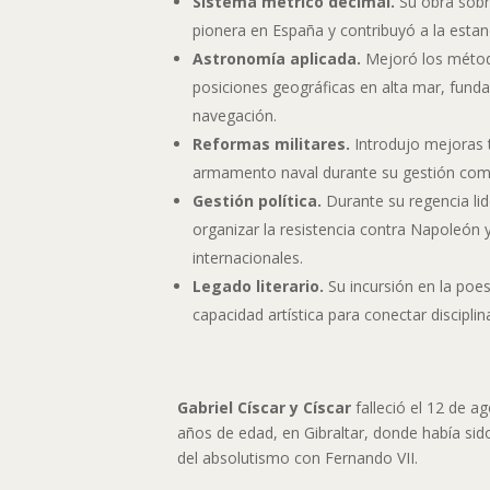
Sistema métrico decimal.
Su obra sobr
pionera en España y contribuyó a la estan
Astronomía aplicada.
Mejoró los métod
posiciones geográficas en alta mar, fund
navegación.
Reformas militares.
Introdujo mejoras t
armamento naval durante su gestión com
Gestión política.
Durante su regencia li
organizar la resistencia contra Napoleón y
internacionales.
Legado literario.
Su incursión en la poesí
capacidad artística para conectar disciplin
Gabriel Císcar y Císcar
falleció el 12 de a
años de edad, en Gibraltar, donde había sido
del absolutismo con Fernando VII.