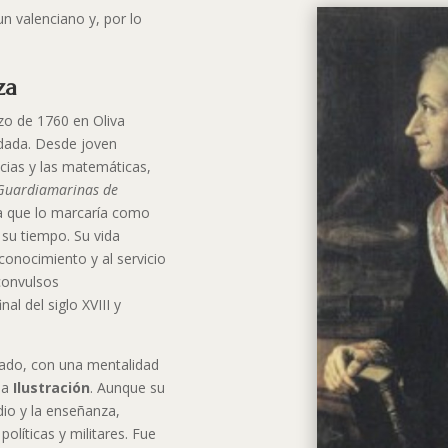
n valenciano y, por lo
za
zo de 1760 en Oliva
odada. Desde joven
ncias y las matemáticas,
Guardiamarinas de
a que lo marcaría como
 su tiempo. Su vida
conocimiento y al servicio
 convulsos
al del siglo XVIII y
ado, con una mentalidad
 la
Ilustración
. Aunque su
dio y la enseñanza,
líticas y militares. Fue