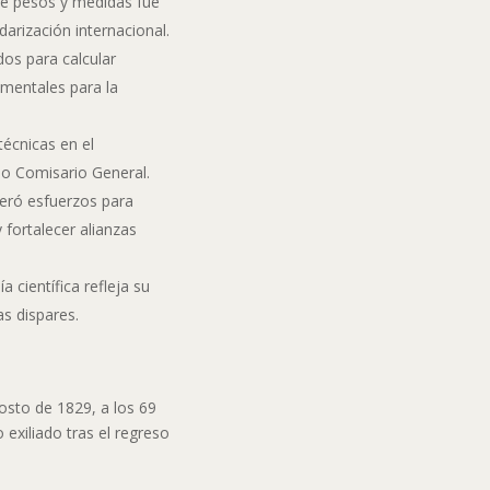
e pesos y medidas fue
darización internacional.
os para calcular
amentales para la
écnicas en el
o Comisario General.
deró esfuerzos para
 fortalecer alianzas
a científica refleja su
as dispares.
gosto de 1829, a los 69
 exiliado tras el regreso