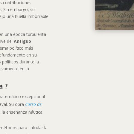
s contribuciones
ar. Sin embargo, su
dejó una huella imborrable
en una época turbulenta
live del
Antiguo
stema político más
profundamente en su
 políticos durante la
ctivamente en la
a ?
matemático excepcional
aval. Su obra
Curso de
la enseñanza náutica
 métodos para calcular la