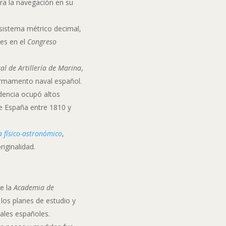
ara la navegación en su
l sistema métrico decimal,
les en el
Congreso
l de Artillería de Marina
,
armamento naval español.
ndencia ocupó altos
de España entre 1810 y
 físico-astronómico
,
iginalidad.
de la
Academia de
los planes de estudio y
avales españoles.