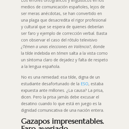
Los errores ortográficos y lingüísticos en los
medios de comunicación españoles, lejos de
ser meras anécdotas, se han convertido en
una plaga que desacredita el rigor profesional
y cultural que se espera de quienes deberían
ser faro y ejemplo de corrección verbal. Basta
con observar el caso del rótulo televisivo
¿Témen a unas elecciones en València?
, donde
la tilde indebida en
témen
salta a la vista como
un síntoma claro de dejadez y falta de respeto
a la lengua española.
No es una nimiedad: esa tilde, digna de un
estudiante desafortunado de la
ESO
, estaba
expuesta ante millones. ¿La causa? La prisa,
dicen. Pero la prisa jamás debe excusar el
desatino cuando lo que está en juego es la
dignidad comunicativa de una nación entera.​
Gazapos impresentables.
Faro averiado