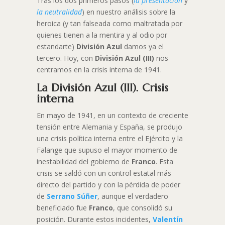
Tras los dos primeros pasos (
la presentación
y
la neutralidad
) en nuestro análisis sobre la
heroica (y tan falseada como maltratada por
quienes tienen a la mentira y al odio por
estandarte)
División Azul
damos ya el
tercero. Hoy, con
División Azul (III)
nos
centramos en la crisis interna de 1941.
La División Azul (III). Crisis
interna
En mayo de 1941, en un contexto de creciente
tensión entre Alemania y España, se produjo
una crisis política interna entre el Ejército y la
Falange que supuso el mayor momento de
inestabilidad del gobierno de
Franco
. Esta
crisis se saldó con un control estatal más
directo del partido y con la pérdida de poder
de
Serrano Súñer
, aunque el verdadero
beneficiado fue
Franco
, que consolidó su
posición. Durante estos incidentes,
Valentín