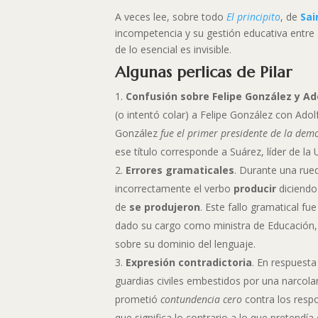
A veces lee, sobre todo
El principito
, de
Sai
incompetencia y su gestión educativa entre
de lo esencial es invisible.
Algunas perlicas de Pilar
Confusión sobre Felipe González y Ad
(o intentó colar) a Felipe González con Adol
González
fue el primer presidente de la dem
ese título corresponde a Suárez, líder de la
Errores gramaticales
. Durante una rue
incorrectamente el verbo
producir
diciend
de
se produjeron
. Este fallo gramatical f
dado su cargo como ministra de Educación, 
sobre su dominio del lenguaje.
Expresión contradictoria
. En respuesta
guardias civiles embestidos por una narcol
prometió
contundencia cero
contra los resp
que significa lo contrario a lo que pretendía