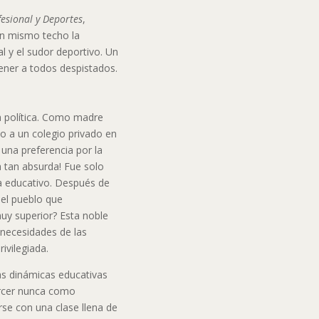
esional y Deportes
,
un mismo techo la
al y el sudor deportivo. Un
ener a todos despistados.
la política. Como madre
jo a un colegio privado en
una preferencia por la
a tan absurda! Fue solo
ma educativo. Después de
el pueblo que
uy superior? Esta noble
 necesidades de las
ivilegiada.
as dinámicas educativas
jercer nunca como
rse con una clase llena de