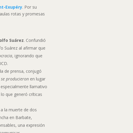
nt-Exupéry
. Por su
 aulas rotas y promesas
olfo Suárez
. Confundió
fo Suárez al afirmar que
ocracia
, ignorando que
 UCD.
da de prensa, conjugó
o
se producieron
en lugar
ue especialmente llamativo
lo que generó críticas
 a la muerte de dos
ancha en Barbate,
onsables, una expresión
 comunicar.