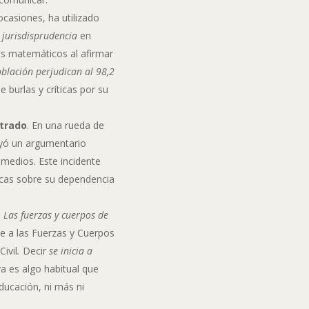
 ocasiones, ha utilizado
o
jurisdisprudencia
en
es matemáticos al afirmar
oblación perjudican al 98,2
 burlas y críticas por su
ltrado
. En una rueda de
eyó un argumentario
s medios. Este incidente
ticas sobre su dependencia
e
Las fuerzas y cuerpos de
se a las Fuerzas y Cuerpos
Civil
.
Decir
se inicia a
ya es algo habitual que
ducación, ni más ni