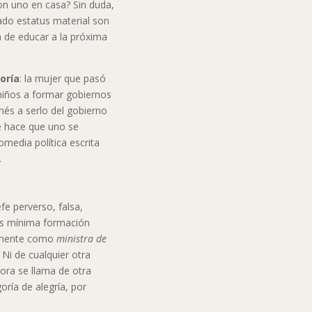
con uno en casa? Sin duda,
vado estatus material son
a de educar a la próxima
goría
: la mujer que pasó
 niños a formar gobiernos
nés a serlo del gobierno
e hace que uno se
media política escrita
.
fe perverso, falsa,
ás mínima formación
almente como
ministra de
. Ni de cualquier otra
ora se llama de otra
goría de alegría, por