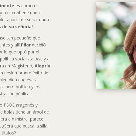
tinente
es como el
legría ni contiene nada
ble, aparte de su taimada
s de su señoría!
ense tan pequeño que
ntes y allí
Pilar
decidió
r lo que optó por el
lítica socialista. Así, y a
ra en Magisterio,
Alegría
on deslumbrante éxito de
uién diría que esas
allinero político y los
tración pública!
to PSOE aragonés y
 bolas tiene un árbol de
era a ministra, parece
¿Será que busca la silla
 títulos?