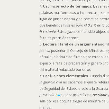
Uso incorrecto de términos
. En varias
palabras mal formadas o incorrectas, com
lugar de jurisprudencia y ha cometido error
que beneficios fiscales
para el 0,2 % de la p
% restante
. Estos gazapos han sido objeto de
falta de precisión técnica.
Lectura literal de un argumentario fi
prensa posterior al Consejo de Ministros, l
oficial que había sido filtrado por error a lo
expuso la falta de preparación y generó crí
del material redactado por otros.
Confusiones elementales
. Cuando dic
la guardia civil
no sabemos si quiere referir
de Seguridad del Estado o solo a la Guardia 
prescindir (
sic
)
por
se procederá a
rescindir
sale por esa boquita alegre de ministra de E
menos.