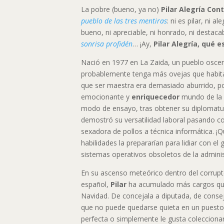
La pobre (bueno, ya no)
Pilar Alegría Con
pueblo de las tres mentiras
: ni es pilar, ni a
bueno, ni apreciable, ni honrado, ni destaca
sonrisa profidén
… ¡Ay,
Pilar Alegría, qué e
Nació en 1977 en La Zaida, un pueblo osc
probablemente tenga más ovejas que habita
que ser maestra era demasiado aburrido, po
emocionante y
enriquecedor
mundo de la po
modo de ensayo, tras obtener su diplomatu
demostró su versatilidad laboral pasando c
sexadora de pollos a técnica informática. ¡Q
habilidades la prepararían para lidiar con el g
sistemas operativos obsoletos de la adminis
En su ascenso meteórico dentro del corrup
español,
Pilar
ha acumulado más cargos que
Navidad. De concejala a diputada, de consej
que no puede quedarse quieta en un puesto. 
perfecta o simplemente le gusta coleccionar