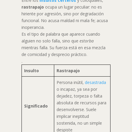
Entre los
insultos certeros
y coloquiales,
rastrapajo
ocupa un lugar peculiar: no es
hiriente por agresión, sino por degradación
funcional. No acusa maldad ni mala fe; acusa
inoperancia.
Es el tipo de palabra que aparece cuando
alguien no solo falla, sino que
estorba
mientras falla. Su fuerza está en esa mezcla
de comicidad y desprecio práctico.
.
Insulto
Rastrapajo
Persona inútil,
desastrada
o incapaz, ya sea por
dejadez, torpeza o falta
absoluta de recursos para
Significado
desenvolverse. Suele
implicar ineptitud
sostenida, no un simple
despiste