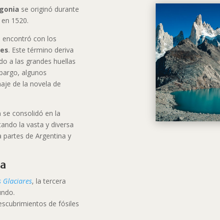
gonia
se originó durante
en 1520.
 encontró con los
es
. Este término deriva
ndo a las grandes huellas
mbargo, algunos
aje de la novela de
a
se consolidó en la
tando la vasta y diversa
a partes de Argentina y
ia
s Glaciares
, la tercera
undo.
descubrimientos de fósiles