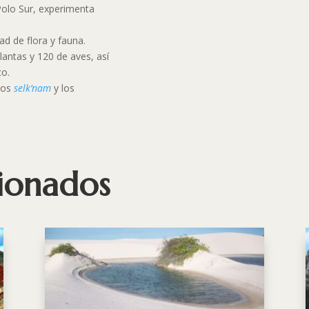
 Polo Sur, experimenta
ad de flora y fauna.
antas y 120 de aves, así
o.
 los
selk’nam
y los
cionados