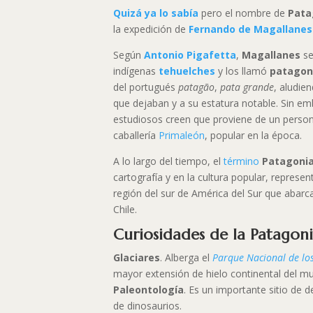
Quizá ya lo sabía
pero el nombre de
Pata
la expedición de
Fernando de Magallanes
Según
Antonio Pigafetta
,
Magallanes
se
indígenas
tehuelches
y los llamó
patagon
del portugués
patagão
,
pata grande
, aludie
que dejaban y a su estatura notable. Sin e
estudiosos creen que proviene de un person
caballería
Primaleón
, popular en la época.
A lo largo del tiempo, el
término
Patagoni
cartografía y en la cultura popular, represen
región del sur de América del Sur que abarc
Chile.
Curiosidades de la Patagon
Glaciares
. Alberga el
Parque Nacional de lo
mayor extensión de hielo continental del m
Paleontología
. Es un importante sitio de 
de dinosaurios.