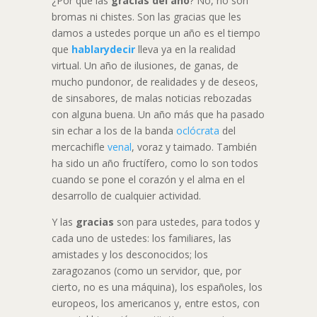
¿Por qué las
gracias del año
? No, no son
bromas ni chistes. Son las gracias que les
damos a ustedes porque un año es el tiempo
que
hablarydecir
lleva ya en la realidad
virtual. Un año de ilusiones, de ganas, de
mucho pundonor, de realidades y de deseos,
de sinsabores, de malas noticias rebozadas
con alguna buena. Un año más que ha pasado
sin echar a los de la banda
oclócrata
del
mercachifle
venal
, voraz y taimado. También
ha sido un año fructífero, como lo son todos
cuando se pone el corazón y el alma en el
desarrollo de cualquier actividad.
Y las
gracias
son para ustedes, para todos y
cada uno de ustedes: los familiares, las
amistades y los desconocidos; los
zaragozanos (como un servidor, que, por
cierto, no es una máquina), los españoles, los
europeos, los americanos y, entre estos, con