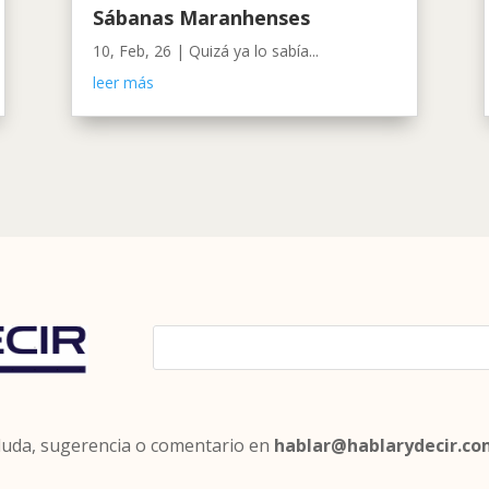
Sábanas Maranhenses
10, Feb, 26
|
Quizá ya lo sabía...
leer más
 duda, sugerencia o comentario en
hablar@hablarydecir.c