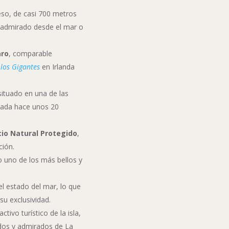
ceso, de casi 700 metros
r admirado desde el mar o
aro
, comparable
 los Gigantes
en Irlanda
 situado en una de las
mada hace unos 20
io Natural Protegido
,
ción.
o uno de los más bellos y
l estado del mar, lo que
 su exclusividad.
activo turístico de la isla,
ados y admirados de La