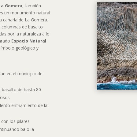
 La Gomera
, también
 es un monumento natural
sla canaria de La Gomera.
s columnas de basalto
das por la naturaleza a lo
larado
Espacio Natural
 símbolo geológico y
an en el municipio de
 basalto de hasta 80
osor.
 lento enfriamiento de la
con los pilares
ntinuando bajo la