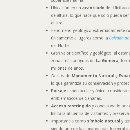
superficie marina.
Ubicación en un
acantilado
de difícil ac
de altura, lo que hace que solo pueda se
el aire.
Fenómeno geológico extremadamente
r
únicamente a lugares como la
Calzada de
del Norte.
Gran valor científico y geológico, al estar
zonas más antiguas de
La Gomera
, for
millones de años.
Declarado
Monumento Natural
y
Espac
lo que garantiza su conservación y protec
Paisaje
espectacular y único, considerad
emblemáticos de Canarias.
Acceso restringido
y condicionado por e
limita la afluencia de visitantes y preserva
Importancia como
símbolo natural
y atr
siendo uno de los lugares más fotografi