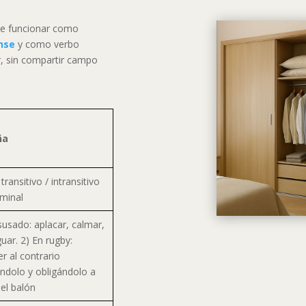
de funcionar como
nse
y como verbo
r, sin compartir campo
ña
transitivo / intransitivo
minal
susado: aplacar, calmar,
uar. 2) En rugby:
r al contrario
ándolo y obligándolo a
 el balón