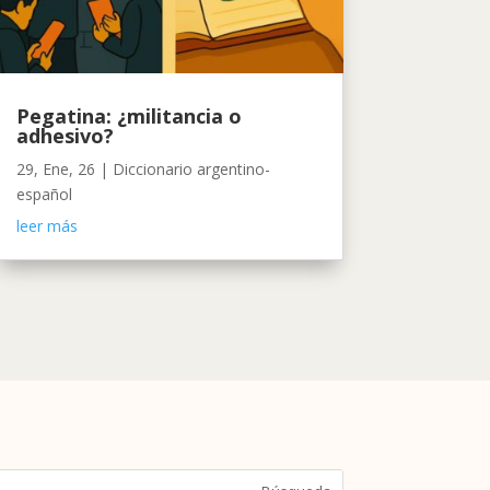
Pegatina: ¿militancia o
adhesivo?
29, Ene, 26
|
Diccionario argentino-
español
leer más