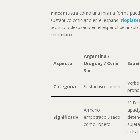
Placar
ilustra cómo una misma forma pue
sustantivo cotidiano en el español
rioplate
técnico o desusado en el español peninsula
semántico.
Argentina /
Aspecto
Uruguay / Cono
Espa
Sur
Verbo 
Categoría
Sustantivo común
prono
1) De
Armario
apacig
Significado
empotrado usado
detene
como ropero
sujet
soltar