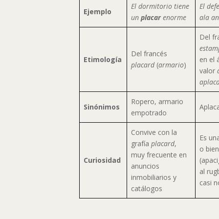
El dormitorio tiene
El def
Ejemplo
un
placar
enorme
ala an
Del f
estamp
Del francés
Etimología
en el 
placard
(
armario
)
valor
aplac
Ropero, armario
Sinónimos
Aplac
empotrado
Convive con la
Es un
grafía
placard
,
o bie
muy frecuente en
Curiosidad
(apaci
anuncios
al rug
inmobiliarios y
casi 
catálogos