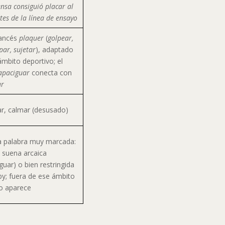
ensa consiguió placar al
tes de la línea de ensayo
rancés
plaquer
(
golpear,
ar, sujetar
), adaptado
ámbito deportivo; el
apaciguar
conecta con
ar
ar, calmar (desusado)
a palabra muy marcada:
n suena arcaica
guar) o bien restringida
by; fuera de ese ámbito
no aparece