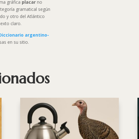
rma gráfica
placar
no
categoría gramatical según
do y otro del Atlántico
exto claro.
Diccionario argentino-
as en su sitio.
cionados