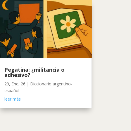
Pegatina: ¿militancia o
adhesivo?
29, Ene, 26
|
Diccionario argentino-
español
leer más