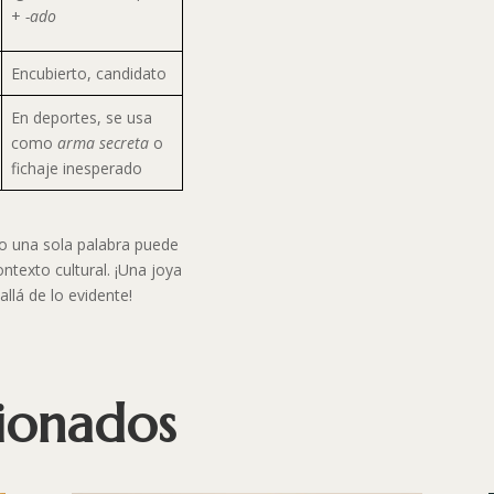
+
-ado
Encubierto, candidato
En deportes, se usa
como
arma secreta
o
fichaje inesperado
o una sola palabra puede
ontexto cultural. ¡Una joya
llá de lo evidente!
cionados