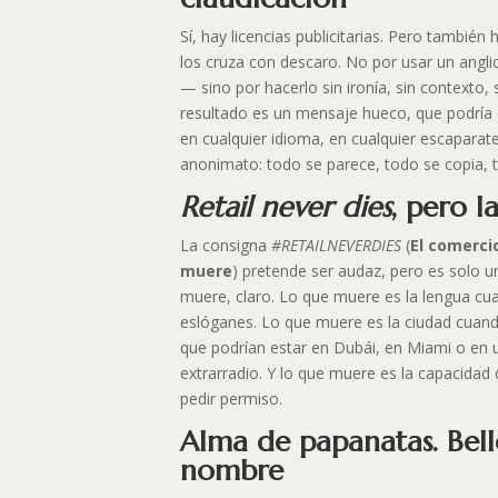
Sí, hay licencias publicitarias. Pero también h
los cruza con descaro. No por usar un angl
— sino por hacerlo sin ironía, sin contexto, s
resultado es un mensaje hueco, que podría e
en cualquier idioma, en cualquier escaparate.
anonimato: todo se parece, todo se copia, t
Retail never dies
, pero l
La consigna
#RETAILNEVERDIES
(
El comerci
muere
) pretende ser audaz, pero es solo u
muere, claro. Lo que muere es la lengua cua
eslóganes. Lo que muere es la ciudad cuando
que podrían estar en Dubái, en Miami o en 
extrarradio. Y lo que muere es la capacidad
pedir permiso.
Alma de papanatas. Bell
nombre