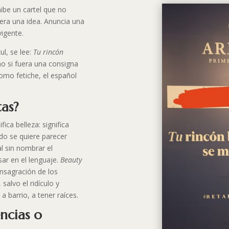
ibe un cartel que no
iera una idea. Anuncia una
igente.
l, se lee:
Tu rincón
mo si fuera una consigna
 como fetiche, el español
tas?
fica belleza: significa
ndo se quiere parecer
l sin nombrar el
ar en el lenguaje.
Beauty
onsagración de los
 salvo el ridículo y
 barrio, a tener raíces.
ncias o