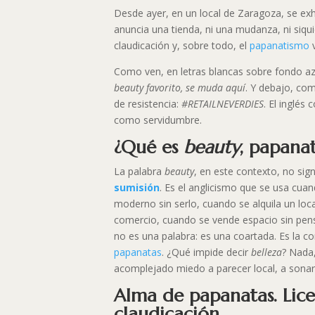
Desde ayer, en un local de Zaragoza, se exh
anuncia una tienda, ni una mudanza, ni siqu
claudicación y, sobre todo, el
papanatismo
v
Como ven, en letras blancas sobre fondo azu
beauty favorito, se muda aquí
. Y debajo, co
de resistencia:
#RETAILNEVERDIES
. El inglés
como servidumbre.
¿Qué es
beauty
, papana
La palabra
beauty
, en este contexto, no signi
sumisión
. Es el anglicismo que se usa cua
moderno sin serlo, cuando se alquila un loca
comercio, cuando se vende espacio sin pens
no es una palabra: es una coartada. Es la c
papanatas
. ¿Qué impide decir
belleza
? Nada,
acomplejado miedo a parecer local, a sonar a
Alma de papanatas. Lice
claudicación