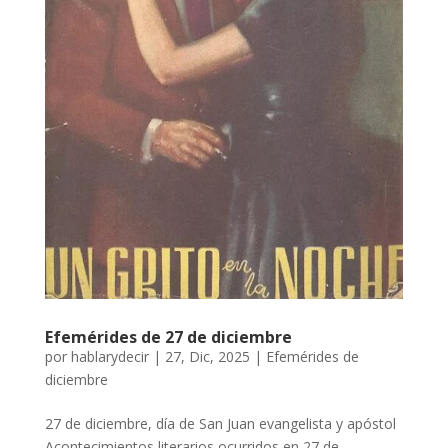
Efemérides de 27 de diciembre
por
hablarydecir
|
27, Dic, 2025
|
Efemérides de
diciembre
27 de diciembre, día de San Juan evangelista y apóstol
Acontecimientos literarios ocurridos en 27 de