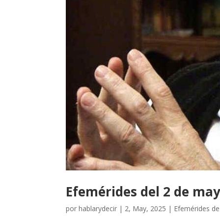
Efemérides del 2 de ma
por
hablarydecir
|
2, May, 2025
|
Efemérides d