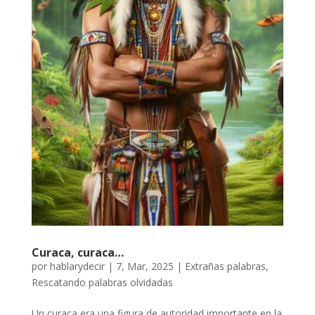
Curaca, curaca…
por
hablarydecir
|
7, Mar, 2025
|
Extrañas palabras
,
Rescatando palabras olvidadas
Un curaca era una figura de autoridad importante en la