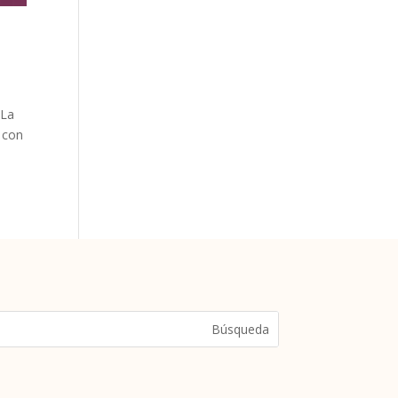
 La
s con