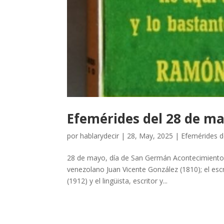
Efemérides del 28 de m
por
hablarydecir
|
28, May, 2025
|
Efemérides 
28 de mayo, día de San Germán Acontecimientos 
venezolano Juan Vicente González (1810); el escr
(1912) y el lingüista, escritor y...