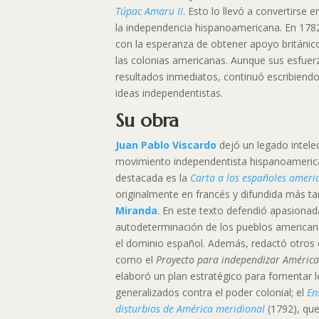
Túpac Amaru II
. Esto lo llevó a convertirse 
la independencia hispanoamericana. En 1782
con la esperanza de obtener apoyo británic
las colonias americanas. Aunque sus esfuer
resultados inmediatos, continuó escribien
ideas independentistas.
Su obra
Juan Pablo Viscardo
dejó un legado intelec
movimiento independentista hispanoameric
destacada es la
Carta a los españoles ameri
originalmente en francés y difundida más t
Miranda
. En este texto defendió apasiona
autodeterminación de los pueblos american
el dominio español. Además, redactó otros e
como el
Proyecto para independizar Améric
elaboró un plan estratégico para fomentar 
generalizados contra el poder colonial; el
En
disturbios de América meridional
(1792), que