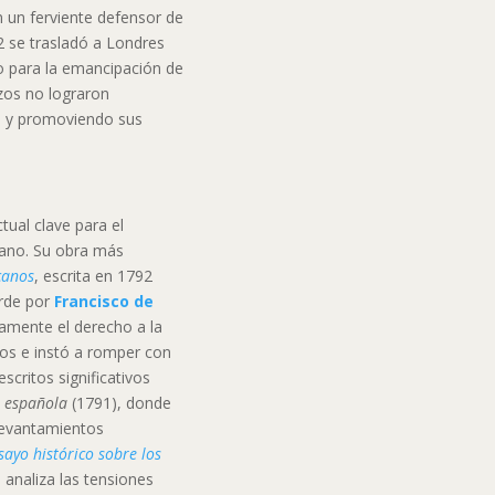
en un ferviente defensor de
 se trasladó a Londres
o para la emancipación de
zos no lograron
do y promoviendo sus
tual clave para el
ano. Su obra más
canos
, escrita en 1792
arde por
Francisco de
damente el derecho a la
os e instó a romper con
scritos significativos
a española
(1791), donde
levantamientos
sayo histórico sobre los
 analiza las tensiones