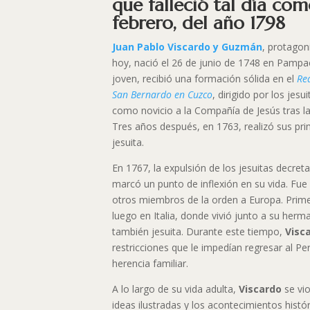
que falleció tal día co
febrero, del año 1798
Juan Pablo Viscardo y Guzmán
, protagon
hoy, nació el 26 de junio de 1748 en Pampa
joven, recibió una formación sólida en el
Re
San Bernardo en Cuzco
, dirigido por los jesu
como novicio a la Compañía de Jesús tras l
Tres años después, en 1763, realizó sus p
jesuita.
En 1767, la expulsión de los jesuitas decret
marcó un punto de inflexión en su vida. Fu
otros miembros de la orden a Europa. Prime
luego en Italia, donde vivió junto a su her
también jesuita. Durante este tiempo,
Visc
restricciones que le impedían regresar al Pe
herencia familiar.
A lo largo de su vida adulta,
Viscardo
se vi
ideas ilustradas y los acontecimientos hist