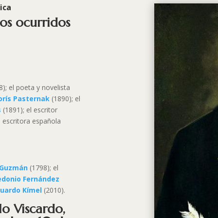
ica
ios ocurridos
); el poeta y novelista
orís Pasternak
(1890); el
s
(1891); el escritor
a escritora española
 Guzmán
(1798); el
donio Fernández
uardo Kímel
(2010).
o Viscardo,