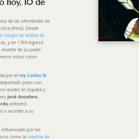
mo hoy, 10 de
ista de las efemérides de
colca (Perú). Desde
al Colegio de Nobles de
itas, y en 1760 ingresó
a muerte de su padre.
rimeros votos como
ada por el
rey Carlos III
e deportado junto con
ro residió en España y
mano
José Anselmo
,
ardo
enfrentó
rú o acceder a su
o influenciado por las
óricos como la
rebelión de