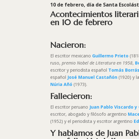
10 de febrero, día de
Santa Escolást
Acontecimientos literar
en 10 de febrero
Nacieron:
El escritor mexicano
Guillermo Prieto
(1818
ruso,
premio Nobel de Literatura en 1958
,
B
escritor y periodista español
Tomás Borrá
español
José Manuel Castañón
(1920) y l
Núria Añó
(1973).
Fallecieron:
El escritor peruano
Juan Pablo Viscardo
y
escritor, abogado y filósofo argentino
Mace
(1952) y el periodista y escritor argentino
Ed
Y hablamos de Juan Pabl