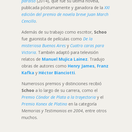
paraíso
(2014), que fue su última novela,
publicada póstumamente y ganadora de la
XXI
edición del premio de novela breve Juan March
Cencillo
.
Además de su trabajo como escritor,
Schoo
fue guionista de películas como
De la
misteriosa Buenos Aires
y
Cuatro caras para
Victoria
. También adaptó para televisión
relatos de
Manuel Mujica Lainez
. Tradujo
obras de autores como
Henry James
,
Franz
Kafka
y
Héctor Bianciotti
.
Numerosos premios y distinciones recibió
Schoo
a lo largo de su carrera, como el
Premio Cóndor de Plata a la trayectoria
y el
Premio Konex de Platino
en la categoría
M
emorias y Testimonios en 2004
, entre otros
muchos.