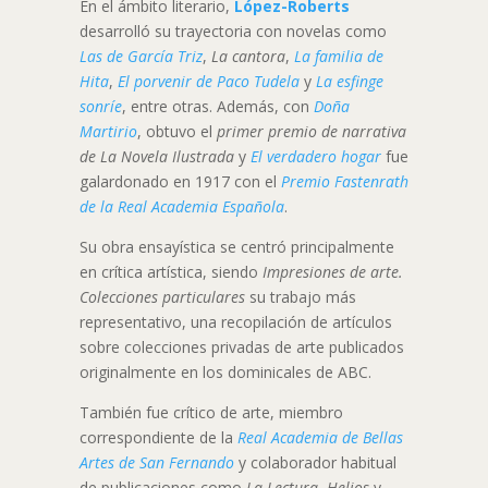
En el ámbito literario,
López-Roberts
desarrolló su trayectoria con novelas como
Las de García Triz
,
La cantora
,
La familia de
Hita
,
El porvenir de Paco Tudela
y
La esfinge
sonríe
, entre otras. Además, con
Doña
Martirio
, obtuvo el
primer premio de narrativa
de La Novela Ilustrada
y
El verdadero hogar
fue
galardonado en 1917 con el
Premio Fastenrath
de la Real Academia Española
.
Su obra ensayística se centró principalmente
en crítica artística, siendo
Impresiones de arte.
Colecciones particulares
su trabajo más
representativo, una recopilación de artículos
sobre colecciones privadas de arte publicados
originalmente en los dominicales de ABC.
También fue crítico de arte, miembro
correspondiente de la
Real Academia de Bellas
Artes de San Fernando
y colaborador habitual
de publicaciones como
La Lectura
,
Helios
y