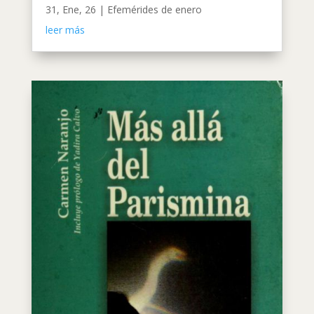
31, Ene, 26
|
Efemérides de enero
leer más