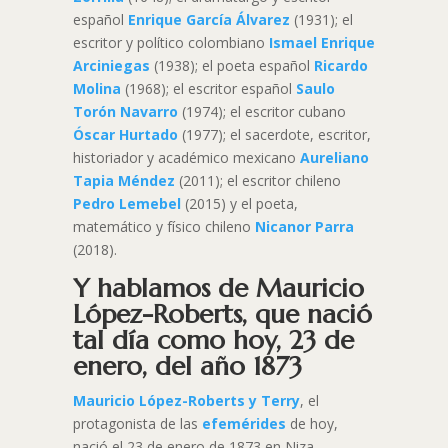
español
Enrique García Álvarez
(1931); el
escritor y político colombiano
Ismael Enrique
Arciniegas
(1938); el poeta español
Ricardo
Molina
(1968); el escritor español
Saulo
Torón Navarro
(1974); el escritor cubano
Óscar Hurtado
(1977); el sacerdote, escritor,
historiador y académico mexicano
Aureliano
Tapia Méndez
(2011); el escritor chileno
Pedro Lemebel
(2015) y el poeta,
matemático y físico chileno
Nicanor Parra
(2018).
Y hablamos de Mauricio
López-Roberts, que nació
tal día como hoy, 23 de
enero, del año 1873
Mauricio López-Roberts y Terry
, el
protagonista de las
efemérides
de hoy,
nació el 23 de enero de 1873 en Niza