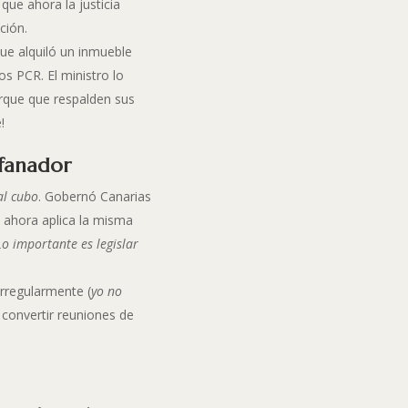
que ahora la justicia
ción.
ue alquiló un inmueble
s PCR. El ministro lo
rque que respalden sus
!
ofanador
al cubo
. Gobernó Canarias
y ahora aplica la misma
Lo importante es legislar
irregularmente (
yo no
y convertir reuniones de