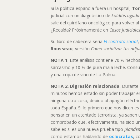
Si la política española fuera un hospital,
Tor
judicial con un diagnóstico de
kolditis aguda
sale del quirófano oncológico para volver al
¿Recaída? Próximamente en
Casos judiciales
Su libro de cabecera sería
El contrato social
Rousseau
, versión
Cómo socializar tus adju
NOTA 1
. Este análisis contiene 70 % hechos
sarcasmo y 10 % de pura mala leche. Consúm
y una copa de vino de La Palma.
NOTA 2.
Digresión relacionada.
Durante o
minutos hemos estado sin poder trabajar en 
ninguna otra cosa, debido al apagón eléctr
toda España. Si lo primero que nos dicen es
pensar en un atentado terrorista, ya saben
comprobado que, efectivamente, ha sido un
sabe es si es una nueva prueba tipo
plande
como estamos hablando de
oclócratas
, c