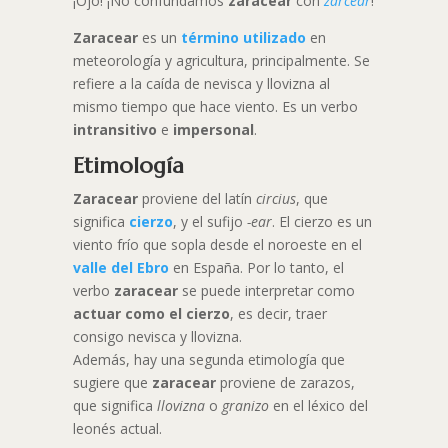
¡Ojo! ¡No confundamos
zaracear
con
zarcear
!
Zaracear
es un
término utilizado
en
meteorología y agricultura, principalmente. Se
refiere a la caída de nevisca y llovizna al
mismo tiempo que hace viento. Es un verbo
intransitivo
e
impersonal
.
Etimología
Zaracear
proviene del latín
circius
, que
significa
cierzo
, y el sufijo
-ear
. El cierzo es un
viento frío que sopla desde el noroeste en el
valle del Ebro
en España. Por lo tanto, el
verbo
zaracear
se puede interpretar como
actuar como el cierzo
, es decir, traer
consigo nevisca y llovizna.
Además, hay una segunda etimología que
sugiere que
zaracear
proviene de zarazos,
que significa
llovizna
o
granizo
en el léxico del
leonés actual.