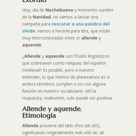
Hoy, día de
Nochebuena
y momento cumbre
de la
Navidad
, no vamos a lanzar una
campaña para
rescatar a una palabra del
olvido
: vamos a hacerla para dos, que están
muy interconectadas entre sí:
allende
y
aquende
.
¿
Allende
y
aquende
son fósiles lingüísticos
que sobreviven como reliquias del español
medieval? Es posible, pero a nuestro
entender, lo que hemos de plantearnos es si
ambos términos cumplen o no con alguna
función en nuestro vocabulario. Ahí la
respuesta, realmente, solo puede ser positiva.
Allende y aquende.
Etimología
Allende
proviene del latín
illinc
(
de allí
),
significando originalmente
más allá de
,
de