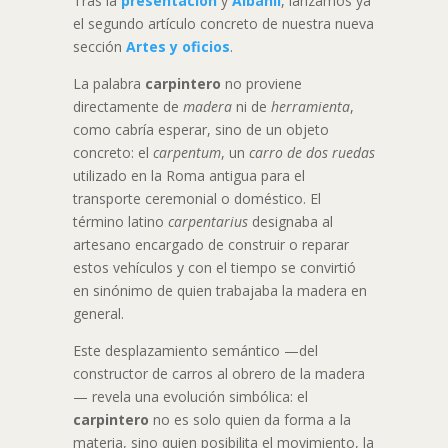
Tras la
presentación
y
Albañil
, lanzamos ya
el segundo artículo concreto de nuestra nueva
sección
Artes y oficios
.
La palabra
carpintero
no proviene
directamente de
madera
ni de
herramienta
,
como cabría esperar, sino de un objeto
concreto: el
carpentum
, un
carro de dos ruedas
utilizado en la Roma antigua para el
transporte ceremonial o doméstico. El
término latino
carpentarius
designaba al
artesano encargado de construir o reparar
estos vehículos y con el tiempo se convirtió
en sinónimo de quien trabajaba la madera en
general.
Este desplazamiento semántico —del
constructor de carros al obrero de la madera
— revela una evolución simbólica: el
carpintero
no es solo quien da forma a la
materia, sino quien posibilita el movimiento, la