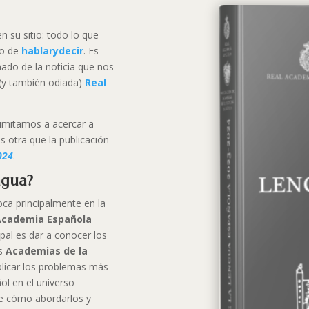
 su sitio: todo lo que
po de
hablarydecir
. Es
ado de la noticia que nos
(y también odiada)
Real
 limitamos a acercar a
s otra que la publicación
024
.
ngua?
ca principalmente en la
Academia Española
pal es dar a conocer los
as
Academias de la
xplicar los problemas más
ol en el universo
re cómo abordarlos y