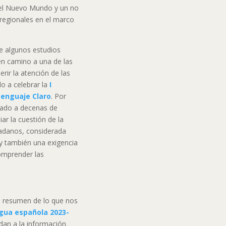
y del Nuevo Mundo y un no
rregionales en el marco
 algunos estudios
en camino a una de las
rir la atención de las
o a celebrar la
I
Lenguaje Claro
. Por
ado a decenas de
iar la cuestión de la
dadanos, considerada
y también una exigencia
omprender las
n resumen de lo que nos
ngua española 2023-
edan a la información