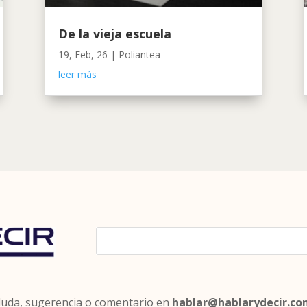
De la vieja escuela
19, Feb, 26
|
Poliantea
leer más
 duda, sugerencia o comentario en
hablar@hablarydecir.c