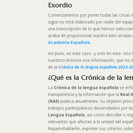
Exordio
Comenzaremos por poner todas las cosas en
sigue no está elaborado por nadie del equi
una transcripción de lo que hemos seleccion
acaba de proporcionar nuestra bien amada 
Academia Española
.
Así pues, en este caso -y solo en este- nos
nuestros lectores esa información, que no e
de la
Crónica de la lengua española 2023-2
¿Qué es la Crónica de la le
La
Crónica de la lengua española
se enfo
transparencia y la información que la
Real 
(RAE)
publica anualmente. Su objetivo princi
trabajos panhispánicos desarrollados por l
Lengua Española
, así como describir o e
relevantes que afectan a la unidad del españ
hispanohablante, exponer sus criterios sob