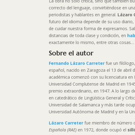
La obra no solo critica, sino que también b
correcto del lenguaje, convirtiéndose en un
periodistas y hablantes en general.
Lázaro 
futuro del idioma depende de su uso diario,
de cuidar nuestra forma de expresarnos. S
distancias de toda clase y condición, en
hab
exactamente lo mismo, entre otras cosas…
Sobre el autor
Fernando Lázaro Carreter
fue un filólogo
español, nacido en Zaragoza el 13 de abril d
académica comenzó con su licenciatura en F
Universidad Complutense de Madrid en 1945
premio extraordinario, en 1947. A lo largo de
en catedrático de Lingüística General y Crític
Universidad de Salamanca y más tarde ocup
Universidad Autónoma de Madrid y en la Un
Lázaro Carreter
fue miembro de número 
Española (RAE)
en 1972, donde ocupó el
sil