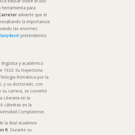
usca educar sobre el uso
a herramienta para
Carreter
advierte que el
 resaltando la importancia
alvando las enormes
larydecir
pretendemos
, lingüista y académico
e 1923. Su trayectoria
ilología Románica por la
, y su doctorado, con
 su carrera, se convirtió
a Literaria en la
ó cátedras en la
iversidad Complutense.
de la
Real Academia
lón R
. Durante su