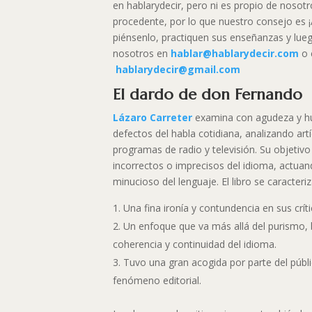
en hablarydecir, pero ni es propio de nosot
procedente, por lo que nuestro consejo es ¡
piénsenlo, practiquen sus enseñanzas y lu
nosotros en
hablar@hablarydecir.com
o 
hablarydecir@gmail.com
El dardo de don Fernando
Lázaro Carreter
examina con agudeza y hu
defectos del habla cotidiana, analizando art
programas de radio y televisión. Su objetivo
incorrectos o imprecisos del idioma, actu
minucioso del lenguaje. El libro se caracteriz
Una fina ironía y contundencia en sus crític
Un enfoque que va más allá del purismo,
coherencia y continuidad del idioma.
Tuvo una gran acogida por parte del públ
fenómeno editorial.