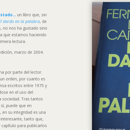
ustado…
un libro que, sin
El dardo en la palabra
, de
to, no nos ha gustado sino
ura que estamos haciendo
imera lectura.
edición, marzo de 2004.
a por parte del lector.
 un orden, por cuanto es
nsa escritos entre 1975 y
dose en el uso del
a sociedad. Tras tantos
 sí, puede que en
 en su integridad es una
interesante, tanto que,
 capítulo para publicarlos