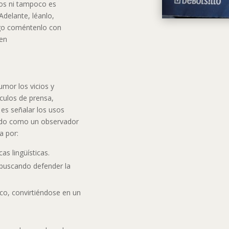
ros ni tampoco es
Adelante, léanlo,
ego coméntenlo con
en
mor los vicios y
ículos de prensa,
 es señalar los usos
ando como un observador
a por:
as lingüísticas.
 buscando defender la
ico, convirtiéndose en un