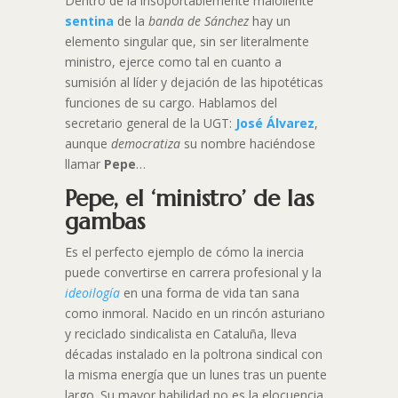
Dentro de la insoportablemente maloliente
sentina
de la
banda de Sánchez
hay un
elemento singular que, sin ser literalmente
ministro, ejerce como tal en cuanto a
sumisión al líder y dejación de las hipotéticas
funciones de su cargo. Hablamos del
secretario general de la UGT:
José Álvarez
,
aunque
democratiza
su nombre haciéndose
llamar
Pepe
…
Pepe, el ‘ministro’ de las
gambas
Es el perfecto ejemplo de cómo la inercia
puede convertirse en carrera profesional y la
ideoilogía
en una forma de vida tan sana
como inmoral. Nacido en un rincón asturiano
y reciclado sindicalista en Cataluña, lleva
décadas instalado en la poltrona sindical con
la misma energía que un lunes tras un puente
largo. Su mayor habilidad no es la elocuencia