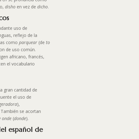
lo,
disho
en vez de
dicho
.
cos
ndante uso de
guas, reflejo de la
abras como
parquear
(de
to
son de uso común.
gen africano, francés,
cen el vocabulario
a gran cantidad de
cuente el uso de
igeradora
),
. También se acortan
y
onde
(
donde
).
del español de