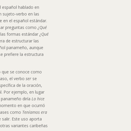
el español hablado en
 sujeto-verbo en las
e en el español estándar.
uchar preguntas como
¿Qué
e las formas estándar
¿Qué
ra de estructurar las
pañol panameño, aunque
e prefiere la estructura
 lo que se conoce como
caso, el verbo
ser
se
specífica de la oración,
. Por ejemplo, en lugar
n panameño diría
Lo hice
 momento en que ocurrió
 frases como
Teníamos era
 salir. Este uso aporta
 otras variantes caribeñas