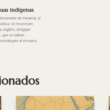
guas indígenas
redominante de Panamá, el
üística. Se reconocen
e, buglére, dulegaya
i
, que se hablan
 contribuyen al mosaico
cionados