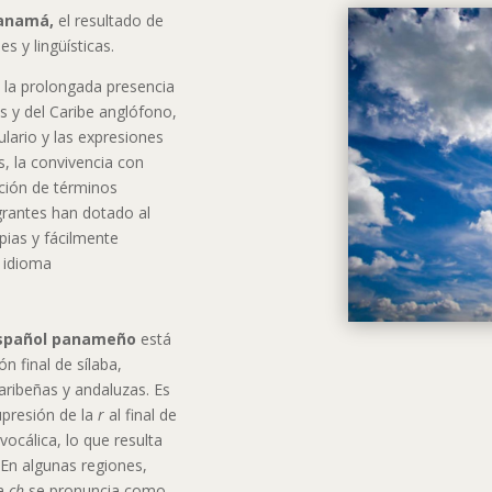
Panamá,
el resultado de
es y lingüísticas.
 y la prolongada presencia
s y del Caribe anglófono,
ulario y las expresiones
, la convivencia con
ción de términos
rantes han dotado al
pias y fácilmente
l idioma
spañol panameño
está
n final de sílaba,
ribeñas y andaluzas. Es
upresión de la
r
al final de
rvocálica, lo que resulta
 En algunas regiones,
la
ch
se pronuncia como