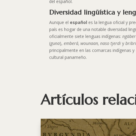
del español.
Diversidad lingüística y len
Aunque el
español
es la lengua oficial y p
país es hogar de una notable diversidad ling
oficialmente siete lenguas indígenas:
ngäber
(
guna
),
emberá, wounaan, naso tjerdi
y
bribr
principalmente en las comarcas indígenas y
cultural panameño.
Artículos rela