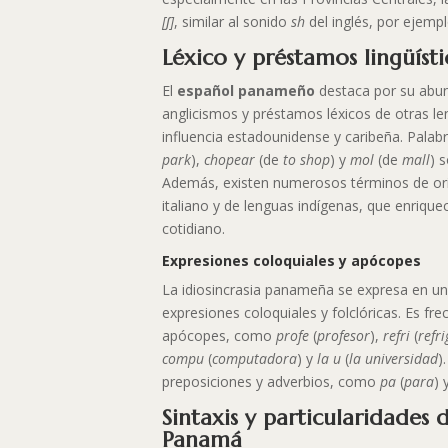
[ʃ]
, similar al sonido
sh
del inglés, por ejemp
Léxico y préstamos lingüísti
El
español panameño
destaca por su abu
anglicismos y préstamos léxicos de otras len
influencia estadounidense y caribeña. Pal
park
),
chopear
(de
to shop
) y
mol
(de
mall
) 
Además, existen numerosos términos de ori
italiano y de lenguas indígenas, que enrique
cotidiano.
Expresiones coloquiales y apócopes
La idiosincrasia panameña se expresa en un
expresiones coloquiales y folclóricas. Es fre
apócopes, como
profe
(
profesor
),
refri
(
refr
compu
(
computadora
) y
la u
(
la universidad
)
preposiciones y adverbios, como
pa
(
para
) 
Sintaxis y particularidades 
Panamá