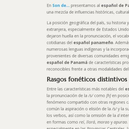
En
Son de…
presentamos al
español de 
una mezcla de influencias históricas, cultural
La posición geográfica del país, su historia
extranjera, especialmente de Estados Unido
dejaron huella en la pronunciación, el vocab
cotidianas del
español panameño
. Además
numerosas lenguas indígenas y la incorpora
provenientes de diversas comunidades emig
español de Panamá
de características pro
reconocibles frente a otras modalidades de
Rasgos fonéticos distintivos
Entre las características más notables del
e
la pronunciación de la
/s/
como
[h]
en posició
fenómeno compartido con otras regiones ca
común la aspiración o elisión de la
/s/
y la s
los verbos, así como la omisión de la
d
inte
en formas como
reí
,
llorá
,
morao
y
apurao
.
especialmente en las Provincias Centrales, 