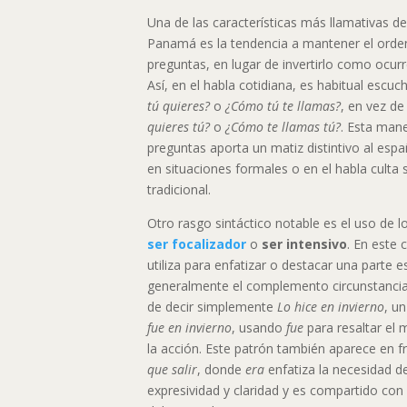
Una de las características más llamativas d
Panamá es la tendencia a mantener el orden
preguntas, en lugar de invertirlo como ocurr
Así, en el habla cotidiana, es habitual esc
tú quieres?
o
¿Cómo tú te llamas?
, en vez d
quieres tú?
o
¿Cómo te llamas tú?
. Esta mane
preguntas aporta un matiz distintivo al es
en situaciones formales o en el habla culta s
tradicional.
Otro rasgo sintáctico notable es el uso de
ser focalizador
o
ser intensivo
. En este 
utiliza para enfatizar o destacar una parte e
generalmente el complemento circunstancial
de decir simplemente
Lo hice en invierno
, u
fue en invierno
, usando
fue
para resaltar el
la acción. Este patrón también aparece en
que salir
, donde
era
enfatiza la necesidad de
expresividad y claridad y es compartido con