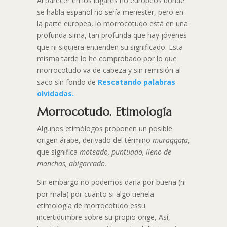
Al parecer en los lugares no europeos donde
se habla español no sería menester, pero en
la parte europea, lo morrocotudo está en una
profunda sima, tan profunda que hay jóvenes
que ni siquiera entienden su significado. Esta
misma tarde lo he comprobado por lo que
morrocotudo va de cabeza y sin remisión al
saco sin fondo de
Rescatando palabras
olvidadas.
Morrocotudo. Etimología
Algunos etimólogos proponen un posible
origen árabe, derivado del término
muraqqaṭa
,
que significa
moteado, puntuado, lleno de
manchas, abigarrado
.
Sin embargo no podemos darla por buena (ni
por mala) por cuanto si algo tienela
etimología de morrocotudo essu
incertidumbre sobre su propio orige, Así,