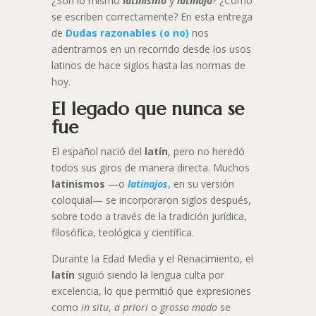
¿Son lo mismo
latinismo
y
latinajo
? ¿Cómo
se escriben correctamente? En esta entrega
de
Dudas razonables (o no)
nos
adentramos en un recorrido desde los usos
latinos de hace siglos hasta las normas de
hoy.
El legado que nunca se
fue
El español nació del
latín
, pero no heredó
todos sus giros de manera directa. Muchos
latinismos
—o
latinajos
, en su versión
coloquial— se incorporaron siglos después,
sobre todo a través de la tradición jurídica,
filosófica, teológica y científica.
Durante la Edad Media y el Renacimiento, el
latín
siguió siendo la lengua culta por
excelencia, lo que permitió que expresiones
como
in situ
,
a priori
o
grosso modo
se