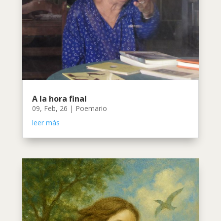
A la hora final
09, Feb, 26
|
Poemario
leer más