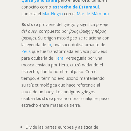
Quizá ya lo sabía
pero el
Bósforo
, también
conocido como
estrecho de Estambul
,
conecta el
Mar Negro
con el
Mar de Mármara
.
Bósforo
proviene del griego y significa
pasaje
del buey
, compuesto por
βοῦς
(
buey
) y
πόρος
(
pasaje
). Su origen mitológico se relaciona con
la leyenda de
Io
, una sacerdotisa amante de
Zeus
que fue transformada en vaca por Zeus
para ocultarla de
Hera
. Perseguida por una
mosca enviada por Hera, cruzó nadando el
estrecho, dando nombre al paso. Con el
tiempo, el término evolucionó manteniendo
su raíz etimológica que hace referencia al
cruce de un buey. Los antiguos griegos
usaban
bósforo
para nombrar cualquier paso
estrecho entre masas de tierra.
Divide las partes europea y asiática de