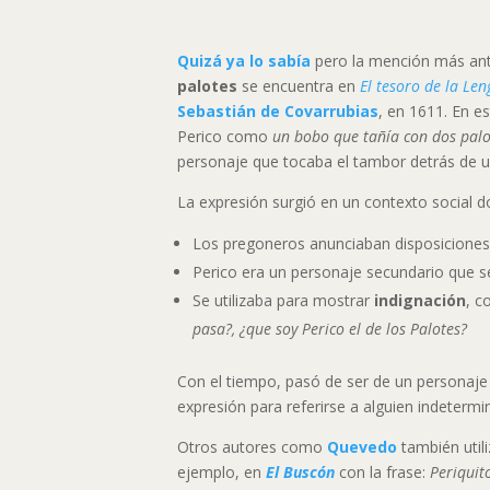
Quizá ya lo sabía
pero la mención más an
palotes
se encuentra en
El tesoro de la Le
Sebastián de Covarrubias
, en 1611. En e
Perico como
un bobo que tañía con dos palo
personaje que tocaba el tambor detrás de 
La expresión surgió en un contexto social d
Los pregoneros anunciaban disposiciones 
Perico era un personaje secundario que s
Se utilizaba para mostrar
indignación
, c
pasa?, ¿que soy Perico el de los Palotes?
Con el tiempo, pasó de ser de un personaje 
expresión para referirse a alguien indetermi
Otros autores como
Quevedo
también util
ejemplo, en
El Buscón
con la frase:
Periquito