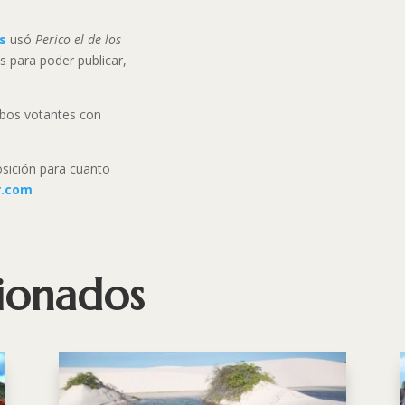
s
usó
Perico el de los
para poder publicar,
obos votantes con
sición para cuanto
r.com
cionados