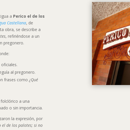
tigua a
Perico el de los
ngua Castellana
, de
sta obra, se describe a
tes
, refiriéndose a un
un pregonero.
onde:
oficiales.
eguía al pregonero.
on frases como
¿Qué
folclórico a una
nado o sin importancia.
izaron la expresión, por
 el de los palotes; si no