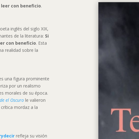
 leer con beneficio
.
oeta inglés del siglo XIX,
antes de la literatura:
Si
er con beneficio
. Esta
na realidad sobre la
 es una figura prominente
teriza por un realismo
es morales de su época.
ude el Oscuro
le valieron
crítica mordaz a la
rydecir
refleja su visión