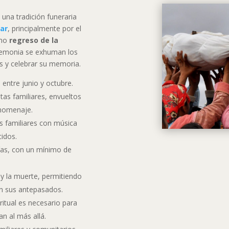
 una tradición funeraria
ar
, principalmente por el
omo
regreso de la
eremonia se exhuman los
os y celebrar su memoria.
 entre junio y octubre.
tas familiares, envueltos
 homenaje.
s familiares con música
cidos.
ías, con un mínimo de
a y la muerte, permitiendo
on sus antepasados.
ritual es necesario para
an al más allá.