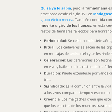
Quizá ya lo sabía
, pero la
famadihana
es
practicada desde el siglo XVII en
Madagasc
grupo étnico merina
. También conocida c
muerte
o
giro de los huesos
, en esta c
restos de familiares fallecidos para honrarl
Periodicidad
: Se celebra cada siete años,
Ritual
: Los cadáveres se sacan de las crip
en mortajas de seda o tela y se les rinde
Celebración
: Las ceremonias son festine
en vivo y bailes con los restos de los falle
Duración
: Puede extenderse por varios d
tres.
Significado
: Es la comunión entre la vid
a los vivos compartir tiempo y espacio c
Creencia
: Los malgaches creen que este 
que los espíritus de los muertos trasciend