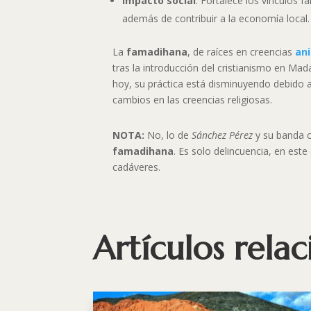
Impacto social
: Fortalece los vínculos f
además de contribuir a la economía local.
La
famadihana
, de raíces en creencias
an
tras la introducción del cristianismo en Ma
hoy, su práctica está disminuyendo debido 
cambios en las creencias religiosas.
NOTA:
No, lo de
Sánchez Pérez
y su banda c
famadihana
. Es solo delincuencia, en est
cadáveres.
Artículos rela