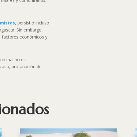
amiliares y comunitarios,
imistas
, persistió incluso
dagascar. Sin embargo,
a factores económicos y
riminal no es
e caso, profanación de
cionados