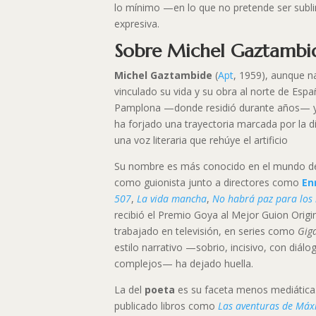
lo mínimo —en lo que no pretende ser sub
expresiva.
Sobre Michel Gaztambi
Michel Gaztambide
(
Apt
, 1959), aunque n
vinculado su vida y su obra al norte de Esp
Pamplona —donde residió durante años— y
ha forjado una trayectoria marcada por la di
una voz literaria que rehúye el artificio
Su nombre es más conocido en el mundo del
como guionista junto a directores como
En
507
,
La vida mancha
,
No habrá paz para los
recibió el Premio Goya al Mejor Guion Orig
trabajado en televisión, en series como
Gig
estilo narrativo —sobrio, incisivo, con diál
complejos— ha dejado huella.
La del
poeta
es su faceta menos mediática
publicado libros como
Las aventuras de Máxi