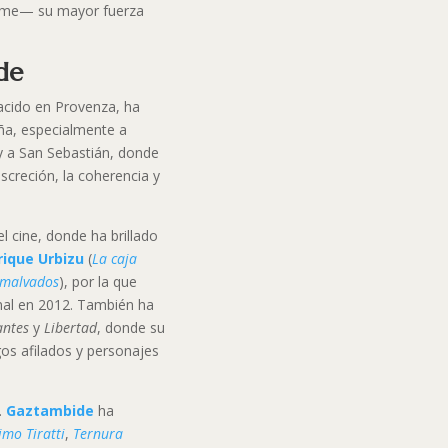
lime— su mayor fuerza
de
acido en Provenza, ha
aña, especialmente a
 a San Sebastián, donde
screción, la coherencia y
 cine, donde ha brillado
rique Urbizu
(
La caja
 malvados
), por la que
inal en 2012. También ha
antes
y
Libertad
, donde su
ogos afilados y personajes
.
Gaztambide
ha
mo Tiratti
,
Ternura