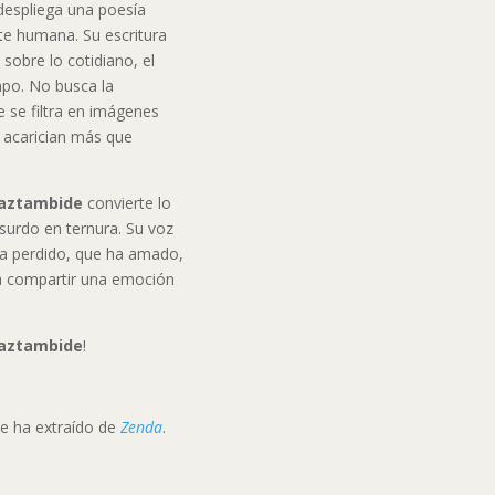
despliega una poesía
te humana. Su escritura
 sobre lo cotidiano, el
mpo. No busca la
e se filtra en imágenes
e acarician más que
aztambide
convierte lo
absurdo en ternura. Su voz
 ha perdido, que ha amado,
ra compartir una emoción
Gaztambide
!
se ha extraído de
Zenda
.