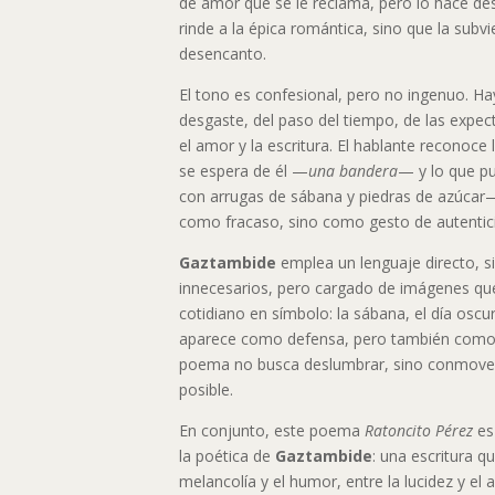
de amor que se le reclama, pero lo hace de
rinde a la épica romántica, sino que la subvi
desencanto.
El tono es confesional, pero no ingenuo. Ha
desgaste, del paso del tiempo, de las expec
el amor y la escritura. El hablante reconoce 
se espera de él —
una bandera
— y lo que 
con arrugas de sábana y piedras de azúcar—
como fracaso, sino como gesto de autentic
Gaztambide
emplea un lenguaje directo, 
innecesarios, pero cargado de imágenes qu
cotidiano en símbolo: la sábana, el día oscuro
aparece como defensa, pero también como 
poema no busca deslumbrar, sino conmover 
posible.
En conjunto, este poema
Ratoncito Pérez
es
la poética de
Gaztambide
: una escritura q
melancolía y el humor, entre la lucidez y el