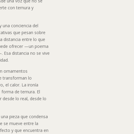
sde una voz que no se
erte con ternura y
y una conciencia del
tativas que pesan sobre
la distancia entre lo que
puede ofrecer —un poema
. Esa distancia no se vive
idad.
sin ornamentos
e transforman lo
, el calor. La ironía
forma de ternura. El
desde lo real, desde lo
 una pieza que condensa
ue se mueve entre la
 afecto y que encuentra en