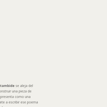
ztambide
se aleja del
construir una pieza de
e presenta como una
te a escribir ese poema