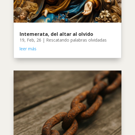
Intemerata, del altar al olvido
19, Feb, 26
|
Rescatando palabras olvidadas
leer más