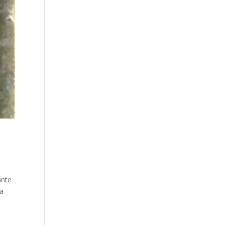
ante
ia