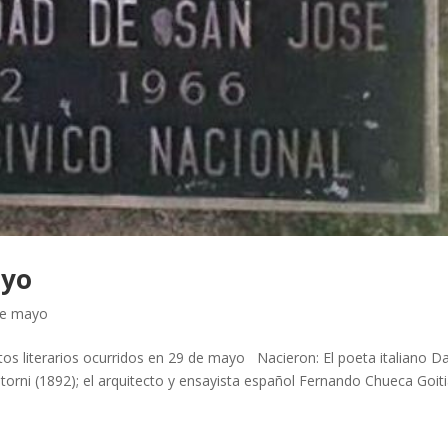
ayo
de mayo
s literarios ocurridos en 29 de mayo Nacieron: El poeta italiano D
a Storni (1892); el arquitecto y ensayista español Fernando Chueca Goit