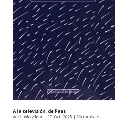
A la televisión, de Paes
por
hablarydecir
|
27, Oct, 2025
|
Microrrelatos