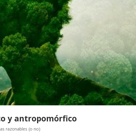
co y antropomórfico
as razonables (o no)