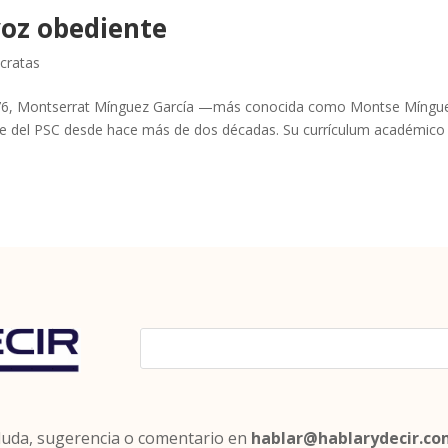
oz obediente
cratas
 1976, Montserrat Mínguez García —más conocida como Montse Míng
ante del PSC desde hace más de dos décadas. Su currículum académico
 duda, sugerencia o comentario en
hablar@hablarydecir.c