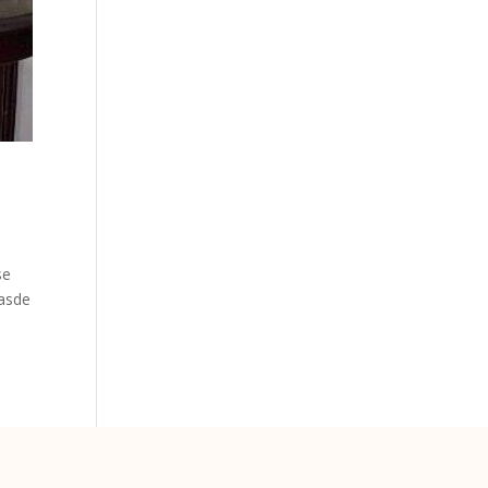
se
lasde