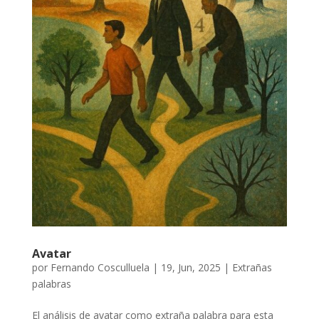
Avatar
por
Fernando Cosculluela
|
19, Jun, 2025
|
Extrañas
palabras
El análisis de avatar como extraña palabra para esta